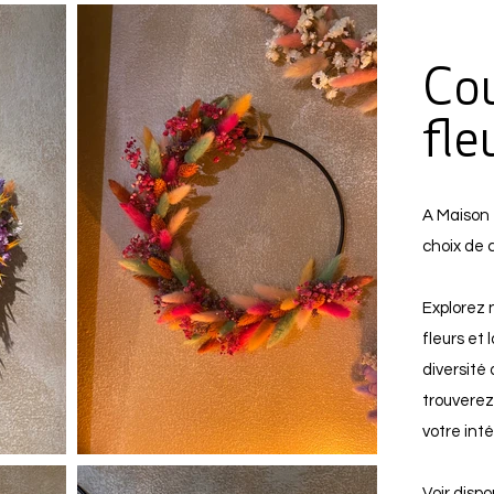
Co
fle
A Maison 
choix de 
Explorez 
fleurs et 
diversité
trouverez
votre inté
Voir dispo