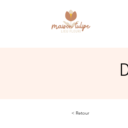
D
< Retour