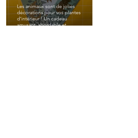
Les animaux sont de jolies
décorations pour vos plantes
d’intérieur ! Un cadeau
amusant, abordable et
unique pour les amoureux
des plantes.
Engrais pour plante
Pepin
Découvrez notre sélection
d'engrais pour vos plantes.
Contrairement aux plantes
d'extérieur, qui bénéficient
d’une terre qui se renouvelle
constamment naturellement,
les plantes d’intérieur en pot
se déminéralisent