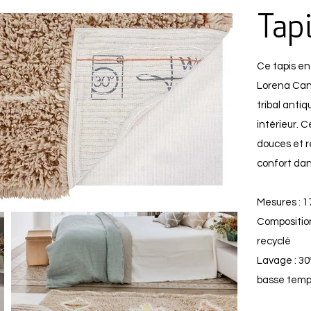
Tap
Ce tapis en
Lorena Canal
tribal anti
intérieur. 
douces et r
confort dan
Mesures : 
Composition
recyclé
Lavage : 30
basse temp