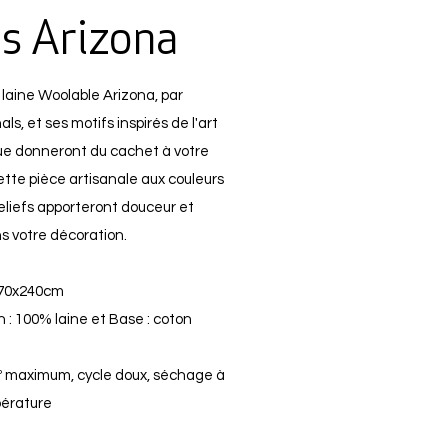
is Arizona
 laine Woolable Arizona, par
s, et ses motifs inspirés de l'art
que donneront du cachet à votre
Cette pièce artisanale aux couleurs
eliefs apporteront douceur et
s votre décoration.
170x240cm
 : 100% laine et Base : coton
º maximum, cycle doux, séchage à
érature