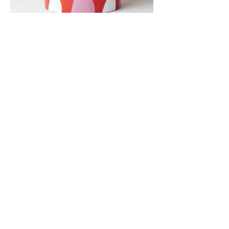
<
>
Adresse
9 rue du Chapitre